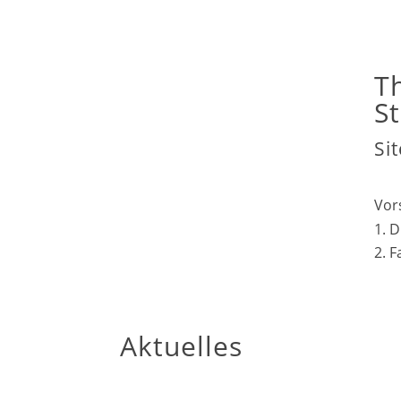
T
S
Si
Vor
D
F
Aktuelles