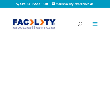
+49 (241) 9545 1850
mail@facility-excellence.de
Leadership Skills für
FM-Profis
Je besser Du Dein Team führst,
desto erfolgreicher bist Du.
Ein Leadership-Seminar für Führungskräfte im
Facility Management, die Verantwortung ernst
nehmen und ihre Wirkung verbessern wollen.